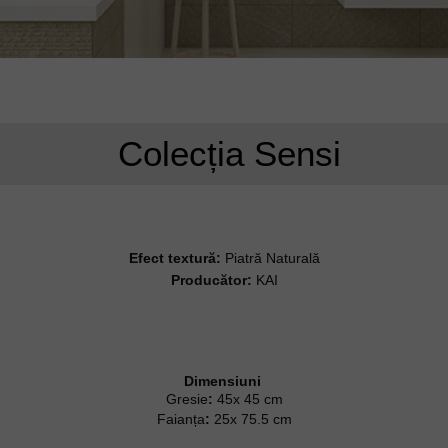
Colecția Sensi
Efect textură:
Piatră Naturală
Producător:
KAI
Dimensiuni
Gresie
:
45x 45 cm
Faianța
:
25x 75.5 cm