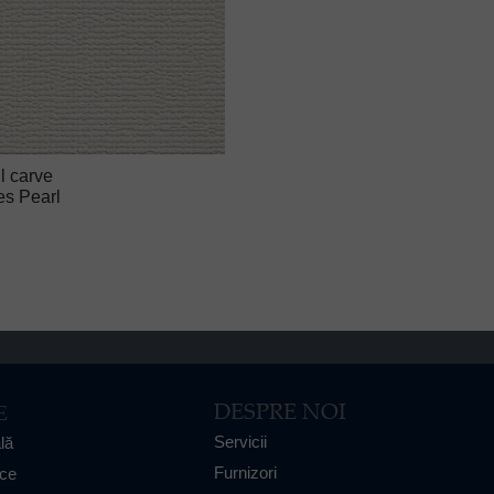
l carve
es Pearl
DESPRE NOI
E
Servicii
lă
Furnizori
ice