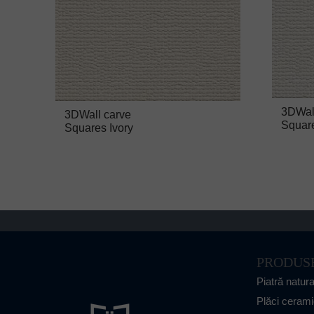
3DWal
3DWall carve
Squar
Squares Ivory
PRODUS
Piatră natura
Plăci ceram