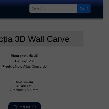
Caută
cția
3D Wall Carve
Efect textură:
3D
Finisaj:
Mat
Producător:
Atlas Concorde
Dimensiuni
40x80 cm
Grosime | 8.5 mm
Cere o ofertă