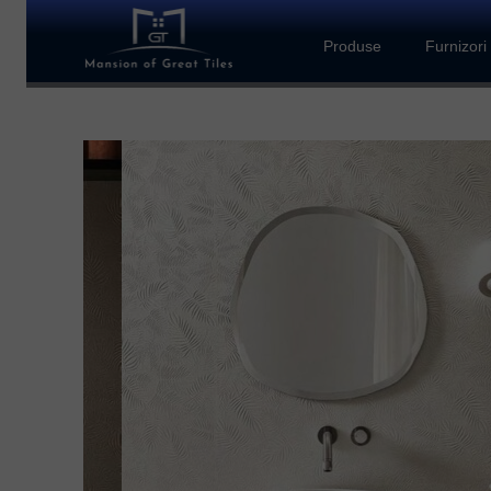
Produse
Furnizori
Piatra naturala
Plăci ceramice
Mozaic
Terrazzo
Piatră compozită
Obiecte sanitare
Parchet