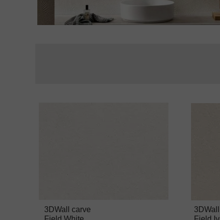
Radiatoare
3DWall carve
3DWall
Field White
Field I