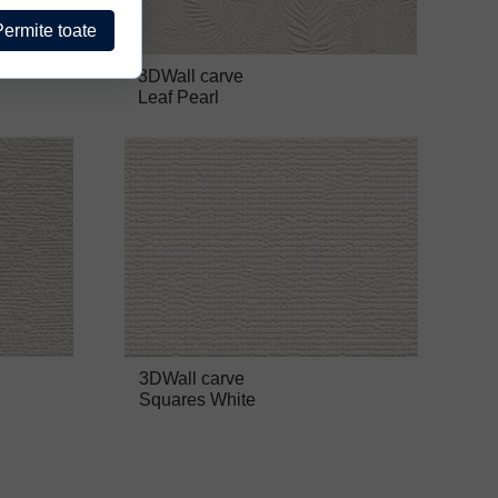
Permite toate
3DWall carve
Leaf Pearl
3DWall carve
Squares White