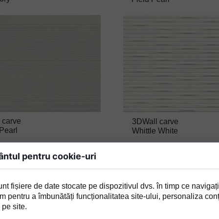
 carve
3DWall carve
Pearl
Whittle White
ntul pentru cookie-uri
nt fișiere de date stocate pe dispozitivul dvs. în timp ce navigați
m pentru a îmbunătăți funcționalitatea site-ului, personaliza conț
 pe site.