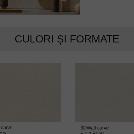
CULORI ȘI FORMATE
 carve
3DWall carve
vory
Field Pearl