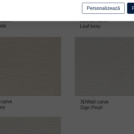
Personalizează
 carve
3DWall carve
ite
Leaf Ivory
 carve
3DWall carve
ory
Sign Pearl