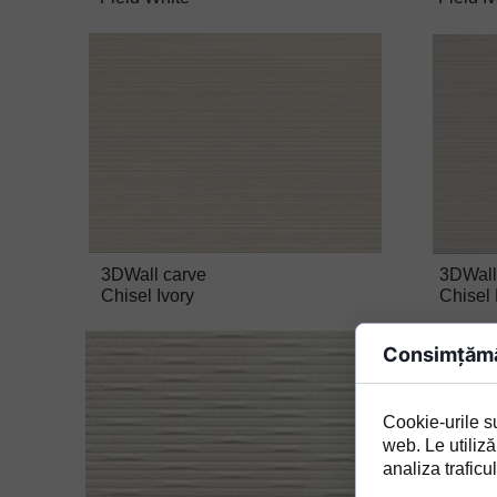
3DWall carve
3DWall
Chisel Ivory
Chisel 
Consimțămâ
Cookie-urile su
web. Le utiliză
analiza traficul