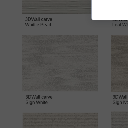
3DWall carve
3DWall
Whittle Pearl
Leaf Wh
3DWall carve
3DWall
Sign White
Sign Iv