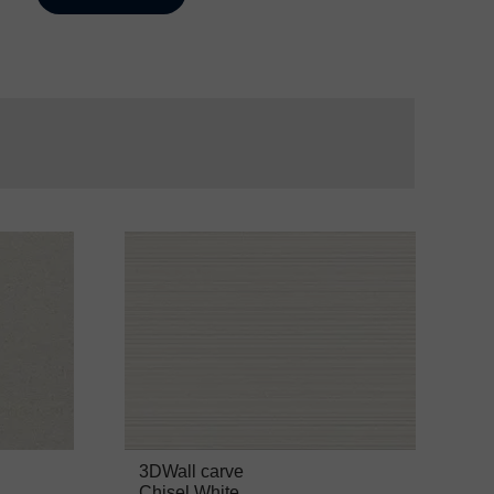
3DWall carve
Chisel White