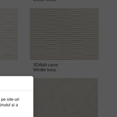
3DWall carve
Whittle Ivory
 pe site-uri
inutul și a